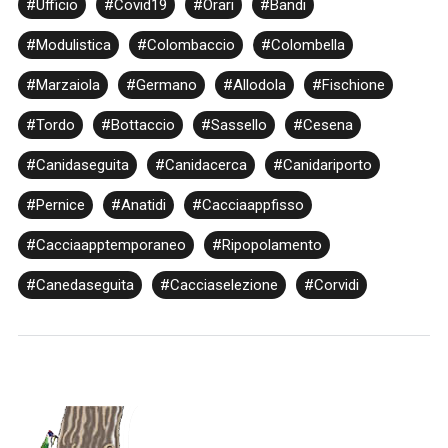
#Ufficio
#Covid19
#Orari
#Bandi
#Modulistica
#Colombaccio
#Colombella
#Marzaiola
#Germano
#Allodola
#Fischione
#Tordo
#Bottaccio
#Sassello
#Cesena
#Canidaseguita
#Canidacerca
#Canidariporto
#Pernice
#Anatidi
#Cacciaappfisso
#Cacciaapptemporaneo
#Ripopolamento
#Canedaseguita
#Cacciaselezione
#Corvidi