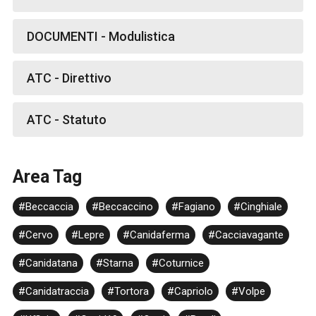
DOCUMENTI - Modulistica
ATC - Direttivo
ATC - Statuto
Area Tag
#Beccaccia
#Beccaccino
#Fagiano
#Cinghiale
#Cervo
#Lepre
#Canidaferma
#Cacciavagante
#Canidatana
#Starna
#Coturnice
#Canidatraccia
#Tortora
#Capriolo
#Volpe