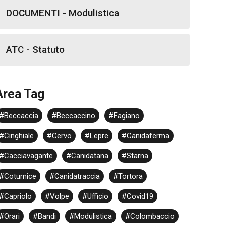
DOCUMENTI - Modulistica
ATC - Statuto
Area Tag
#Beccaccia
#Beccaccino
#Fagiano
#Cinghiale
#Cervo
#Lepre
#Canidaferma
#Cacciavagante
#Canidatana
#Starna
#Coturnice
#Canidatraccia
#Tortora
#Capriolo
#Volpe
#Ufficio
#Covid19
#Orari
#Bandi
#Modulistica
#Colombaccio