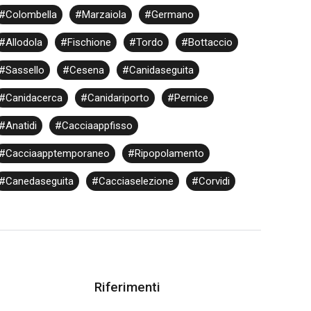
#Colombella
#Marzaiola
#Germano
#Allodola
#Fischione
#Tordo
#Bottaccio
#Sassello
#Cesena
#Canidaseguita
#Canidacerca
#Canidariporto
#Pernice
#Anatidi
#Cacciaappfisso
#Cacciaapptemporaneo
#Ripopolamento
#Canedaseguita
#Cacciaselezione
#Corvidi
Riferimenti