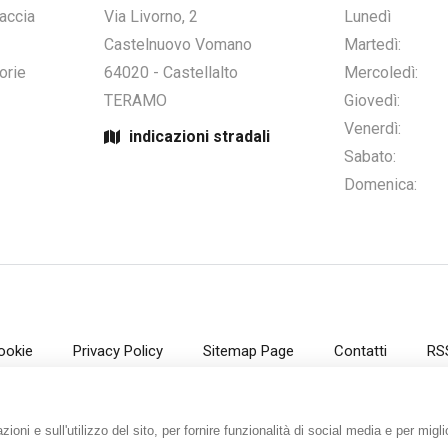
accia
Via Livorno, 2
Lunedì
Castelnuovo Vomano
Martedì:
orie
64020
-
Castellalto
Mercoledì:
TERAMO
Giovedì:
Venerdì:
indicazioni stradali
Sabato:
Domenica:
ookie
Privacy Policy
Sitemap Page
Contatti
RS
ioni e sull'utilizzo del sito, per fornire funzionalità di social media e per migl