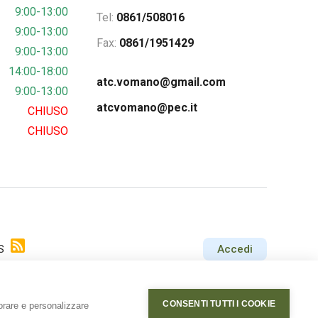
9:00-13:00
Tel:
0861/508016
9:00-13:00
Fax:
0861/1951429
9:00-13:00
14:00-18:00
atc.vomano@gmail.com
9:00-13:00
atcvomano@pec.it
CHIUSO
CHIUSO
S
Accedi
CONSENTI TUTTI I COOKIE
iorare e personalizzare